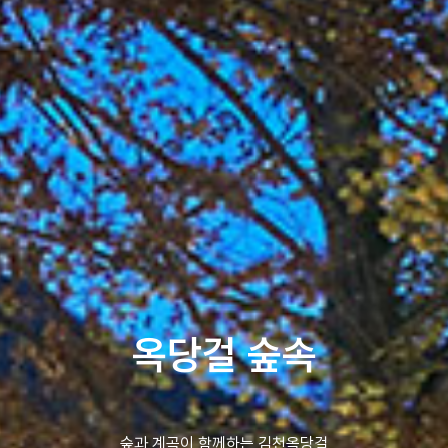
옥당걸 숲속