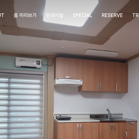
UT
룸 미리보기
부대시설
SPECIAL
RESERVE
TR
진
사이트 A존
옥당걸 부대시설
옥당걸만의 특별함
요금안내
진
사이트 B존
예약안내
사이트 C존
유의사항
사이트 D존
환불안내
사이트 E존
캠핑장 예약하기
사이트 F존
펜션동 예약하기
사이트 G존
예약확인/취소
사이트 K존
펜션동-숲속의집
펜션동-계곡위의집