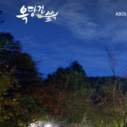
ABO
낮사
밤사