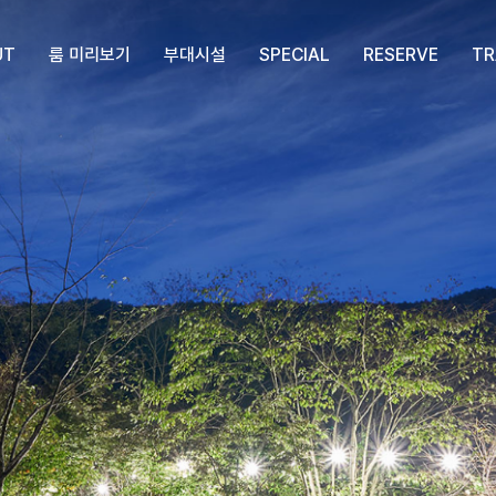
UT
룸 미리보기
부대시설
SPECIAL
RESERVE
TR
진
사이트 A존
옥당걸 부대시설
옥당걸만의 특별함
요금안내
진
사이트 B존
예약안내
사이트 C존
유의사항
사이트 D존
환불안내
사이트 E존
캠핑장 예약하기
사이트 F존
펜션동 예약하기
사이트 G존
예약확인/취소
사이트 K존
펜션동-숲속의집
펜션동-계곡위의집