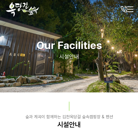
Our Facilities
시설안내
숲과 계곡이 함께하는 김천옥당걸 숲속캠핑장 & 펜션
시설안내